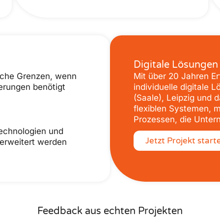
Digitale Lösungen 
ische Grenzen, wenn
Mit über 20 Jahren E
terungen benötigt
individuelle digitale
(Saale), Leipzig und d
flexiblen Systemen, m
Prozessen, die Untern
echnologien und
Jetzt Projekt start
g erweitert werden
Feedback aus echten Projekten